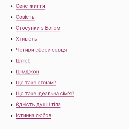
Сенс життя
Совість
Стосунки з Богом
Хтивість
Чотири сфери серця
Шлюб
Шімджон
Що таке егоїзм?
Що таке ідеальна сім'я?
Єдність душі і тіла
Істинна любов