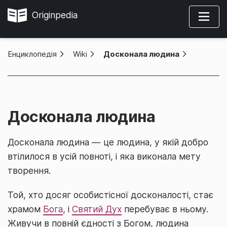
Originpedia
Енциклопедія
»
Wiki
»
Досконала людина
Досконала людина
Досконала людина — це людина, у якій добро
втілилося в усій повноті, і яка виконала мету
творення.
Той, хто досяг особистісної досконалості, стає
храмом
Бога
, і
Святий Дух
перебуває в ньому.
Живучи в повній єдності з Богом, людина