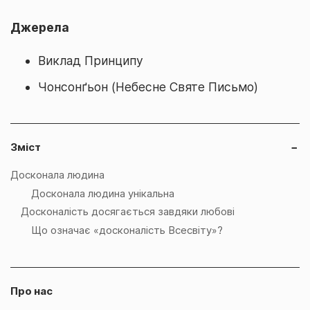
Джерела
Виклад Принципу
Чонсонґьон (Небесне Святе Письмо)
Зміст
−
Досконала людина
Досконала людина унікальна
Досконалість досягається завдяки любові
Що означає «досконалість Всесвіту»?
Про нас