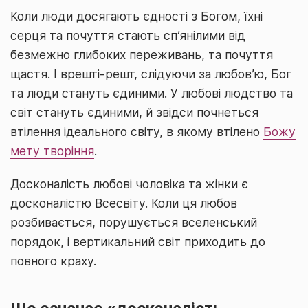
Коли люди досягають єдності з Богом, їхні
серця та почуття стають сп’янілими від
безмежно глибоких переживань, та почуття
щастя. І врешті-решт, слідуючи за любов’ю, Бог
та люди стануть єдиними. У любові людство та
світ стануть єдиними, й звідси почнеться
втілення ідеального світу, в якому втілено
Божу
мету творіння
.
Досконалість любові чоловіка та жінки є
досконалістю Всесвіту. Коли ця любов
розбивається, порушується вселенський
порядок, і вертикальний світ приходить до
повного краху.