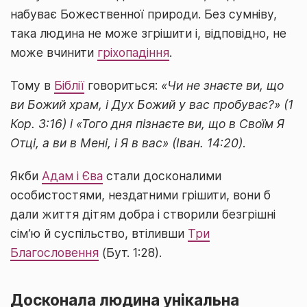
набуває Божественної природи. Без сумніву,
така людина не може згрішити і, відповідно, не
може вчинити
гріхопадіння
.
Тому в
Біблії
говориться:
«Чи не знаєте ви, що
ви Божий храм, і Дух Божий у вас пробуває?» (1
Кор. 3:16) і «Того дня пізнаєте ви, що в Своїм Я
Отці, а ви в Мені, і Я в вас» (Іван. 14:20)
.
Якби
Адам і Єва
стали досконалими
особистостями, нездатними грішити, вони б
дали життя дітям добра і створили безгрішні
сім’ю й суспільство, втіливши
Три
Благословення
(Бут. 1:28).
Досконала людина унікальна