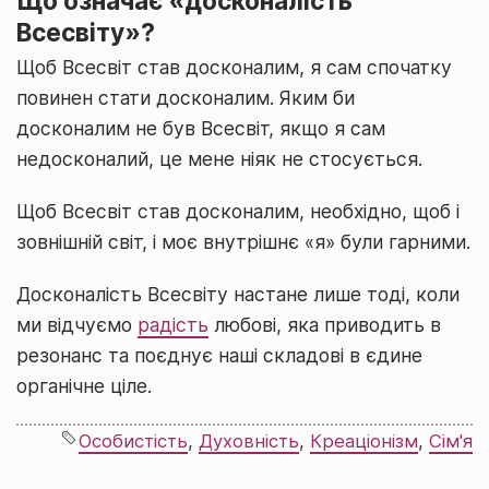
Що означає «досконалість
Всесвіту»?
Щоб Всесвіт став досконалим, я сам спочатку
повинен стати досконалим. Яким би
досконалим не був Всесвіт, якщо я сам
недосконалий, це мене ніяк не стосується.
Щоб Всесвіт став досконалим, необхідно, щоб і
зовнішній світ, і моє внутрішнє «я» були гарними.
Досконалість Всесвіту настане лише тоді, коли
ми відчуємо
радість
любові, яка приводить в
резонанс та поєднує наші складові в єдине
органічне ціле.
Особистість
,
Духовність
,
Креаціонізм
,
Сім'я