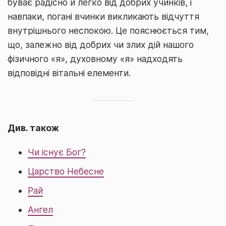
буває радісно й легко від добрих учинків, і
навпаки, погані вчинки викликають відчуття
внутрішнього неспокою. Це пояснюється тим,
що, залежно від добрих чи злих дій нашого
фізичного «я», духовному «я» надходять
відповідні вітальні елементи.
Див. також
Чи існує Бог?
Царство Небесне
Рай
Ангел