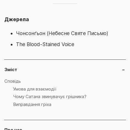
Джерела
Чонсонґьон (Небесне Святе Письмо)
The Blood-Stained Voice
Зміст
−
Сповідь
Умова для взаємодії
Чому Сатана звинувачує грішника?
Виправдання гріха
Про нас