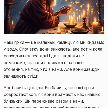
Наші гріхи — це маленькі камінці, які ми кидаємо
у воду. Спочатку вони зникають, але потім кола
розходяться все далі і далі. Іноді ми не
помічаємо, як вони впливають на наше
оточення, на тих, хто з нами. Але вони завжди
залишають сліди.
Бог
бачить ці сліди. Він бачить, як наші гріхи
розростаються, як вони вражають нас і наших
близьких. Він переживає разом з нами,
розчаровується, коли ми вибираємо темряву