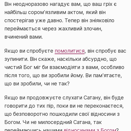
Він неодноразово нагадує вам, що ваш гріх є
найбільш сором'язливим актом, який він
спостерігав уже давно. Тепер він зніяковіло
переймається через жахливий злочин,
вчинений вами.
Якщо ви спробуєте
помолитися
, він спробує вас
зупинити. Він скаже, наскільки абсурдно, що
чистий Бог міг би взаємодіяти з вами, особливо
після того, що ви зробили йому. Ви пам'ятаєте,
що ви зробили, чи не так?
Якщо ви продовжуєте слухати Сатану, він буде
говорити до тих пір, поки ви не переконаєтеся,
що безповоротно пошкодили свої відносини з
Богом. Чи не милосердний Сатана, так
переймаючись нашими
відносинами з Богом
?