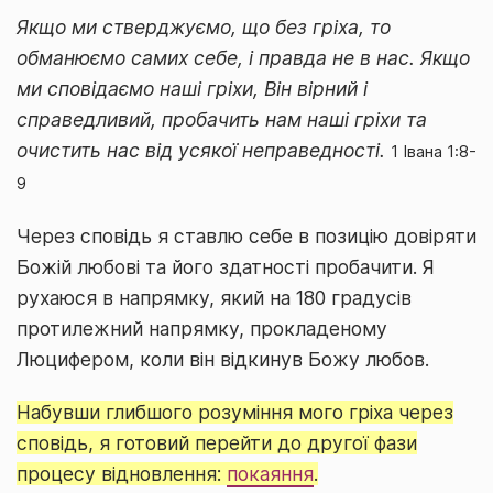
Якщо ми стверджуємо, що без гріха, то
обманюємо самих себе, і правда не в нас. Якщо
ми сповідаємо наші гріхи, Він вірний і
справедливий, пробачить нам наші гріхи та
очистить нас від усякої неправедності.
1 Івана 1:8-
9
Через сповідь я ставлю себе в позицію довіряти
Божій любові та його здатності пробачити. Я
рухаюся в напрямку, який на 180 градусів
протилежний напрямку, прокладеному
Люцифером, коли він відкинув Божу любов.
Набувши глибшого розуміння мого гріха через
сповідь, я готовий перейти до другої фази
процесу відновлення:
покаяння
.