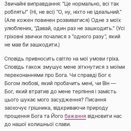
Звичайні виправдання: “Це нормально, всі так
роблять!” (Ні, не всі) “О, ну, ніхто не ідеальний.”
(Але кожен повинен розвиватися) Одне з моїх
улюблених, “Давай, один раз не зашкодить.” (Усі
гріховні звички почалися з “одного разу”, який
не мав би зашкодити.)
Сповідь привносить світло на мої умови гріха.
Сповідь також змушує мене зіткнутися з моїми
переконаннями про Бога. Чи справді Бог є
Богом любові, який пробачить мені, чи Він —
Бог, який втратив до мене терпіння і замість
цього шукає мого засудження? Писання
заохочує грішника, відкриваючи природу
прощення Бога та Його
бажання
відновити нас
до нашої колишньої слави.