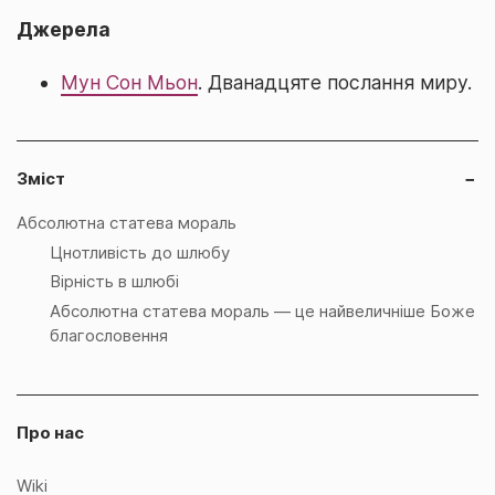
Джерела
Мун Сон Мьон
. Дванадцяте послання миру.
Зміст
−
Абсолютна статева мораль
Цнотливість до шлюбу
Вірність в шлюбі
Абсолютна статева мораль ― це найвеличніше Боже
благословення
Про нас
Wiki