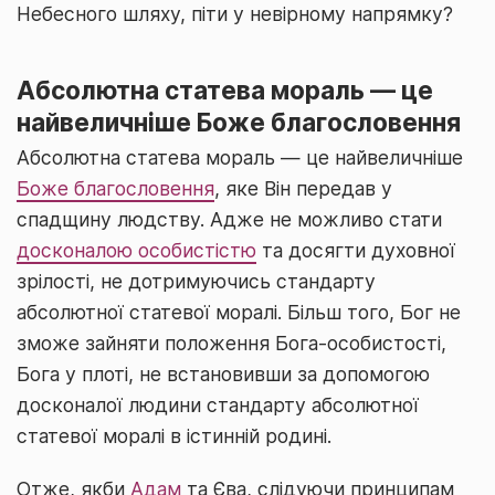
Небесного шляху, піти у невірному напрямку?
Абсолютна статева мораль ― це
найвеличніше Боже благословення
Абсолютна статева мораль ― це найвеличніше
Боже благословення
, яке Він передав у
спадщину людству. Адже не можливо стати
досконалою особистістю
та досягти духовної
зрілості, не дотримуючись стандарту
абсолютної статевої моралі. Більш того, Бог не
зможе зайняти положення Бога-особистості,
Бога у плоті, не встановивши за допомогою
досконалої людини стандарту абсолютної
статевої моралі в істинній родині.
Отже, якби
Адам
та Єва, слідуючи принципам