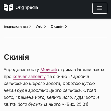
Originpedia
Енциклопедія
»
Wiki
»
Скинія
Скинія
Упродовж посту
Мойсей
отримав Божий наказ
про
ковчег заповіту
та скинію
«І зробиш
свічника зо щирого золота, роботою кутою
нехай буде зроблено цього свічника. Стовп
його, і рамена його, келихи його, ґудзі його й
квітки його будуть із нього.»
(Вих. 25:31).