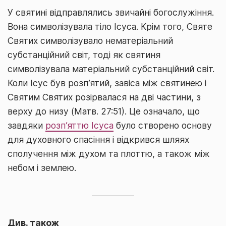
У святині відправлялись звичайні богослужіння.
Вона символізувала тіло Ісуса. Крім того, Святе
Святих символізувало нематеріальний
субстанційний світ, тоді як святиня
символізувала матеріальний субстанційний світ.
Коли Ісус був розп’ятий, завіса між святинею і
Святим Святих розірвалася на дві частини, з
верху до низу (Матв. 27:51). Це означало, що
завдяки
розп’яттю Ісуса
було створено основу
для духовного спасіння і відкрився шляях
сполучення між духом та плоттю, а також між
небом і землею.
Див. також