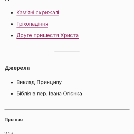
Кам’яні скрижалі
Гріхопадіння
Друге пришестя Христа
Джерела
Виклад Принципу
Біблія в пер. Івана Огієнка
Про нас
Wiki