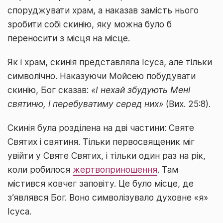
споруджувати храм, а наказав замість нього
зробити собі скинію, яку можна було б
переносити з місця на місце.
Як і храм, скинія представляла Ісуса, але тільки
символічно. Наказуючи Мойсею побудувати
скинію, Бог сказав:
«І нехай збудують Мені
святиню, і перебуватиму серед них»
(Вих. 25:8).
Скинія була розділена на дві частини: Святе
Святих і святиня. Тільки первосвященик міг
увійти у Святе Святих, і тільки один раз на рік,
коли робилося
жертвоприношення
. Там
містився ковчег заповіту. Це було місце, де
з’являвся Бог. Воно символізувало духовне «я»
Ісуса.