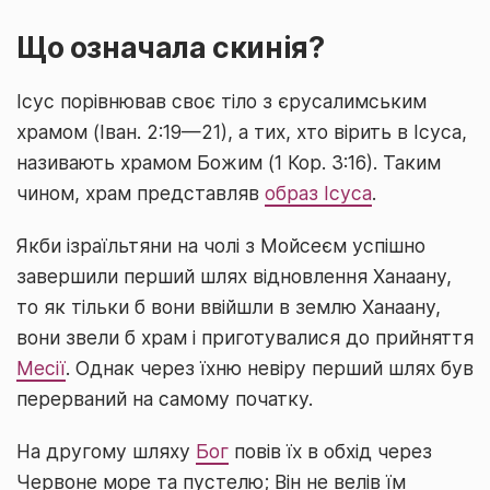
Що означала скинія?
Ісус порівнював своє тіло з єрусалимським
храмом (Іван. 2:19—21), а тих, хто вірить в Ісуса,
називають храмом Божим (1 Кор. 3:16). Таким
чином, храм представляв
образ Ісуса
.
Якби ізраїльтяни на чолі з Мойсеєм успішно
завершили перший шлях відновлення Ханаану,
то як тільки б вони ввійшли в землю Ханаану,
вони звели б храм і приготувалися до прийняття
Месії
. Однак через їхню невіру перший шлях був
перерваний на самому початку.
На другому шляху
Бог
повів їх в обхід через
Червоне море та пустелю; Він не велів їм