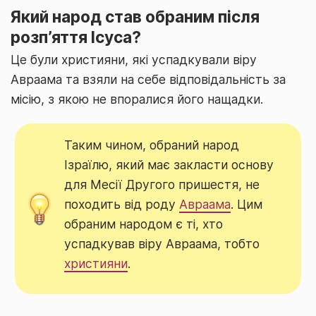
Який народ став обраним після
розп’яття Ісуса?
Це були християни, які успадкували віру
Авраама та взяли на себе відповідальність за
місію, з якою не впоралися його нащадки.
Таким чином, обраний народ
Ізраїлю, який має закласти основу
для Месії Другого пришестя, не
походить від роду
Авраама
. Цим
обраним народом є ті, хто
успадкував віру Авраама, тобто
християни
.