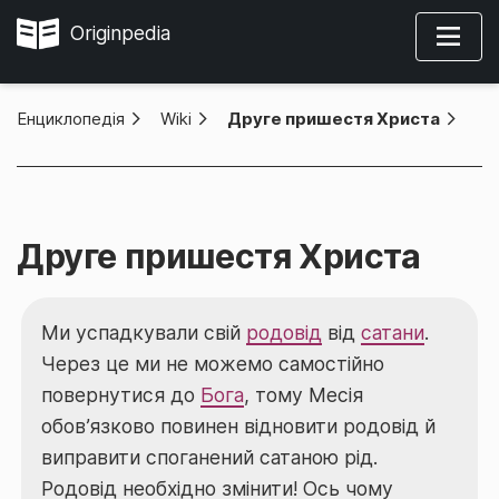
Originpedia
Енциклопедія
»
Wiki
»
Друге пришестя Христа
Друге пришестя Христа
Ми успадкували свій
родовід
від
сатани
.
Через це ми не можемо самостійно
повернутися до
Бога
, тому Месія
обов’язково повинен відновити родовід й
виправити споганений сатаною рід.
Родовід необхідно змінити! Ось чому