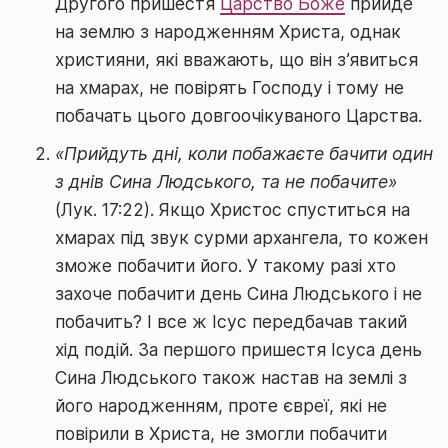
Другого пришестя
Царство Боже
прийде
на землю з народженням Христа, однак
християни, які вважають, що він з’явиться
на хмарах, не повірять Господу і тому не
побачать цього довгоочікуваного Царства.
«Прийдуть дні, коли побажаєте бачити один
з днів Сина Людського, та не побачите»
(Лук. 17:22). Якщо Христос спуститься на
хмарах під звук сурми архангела, то кожен
зможе побачити його. У такому разі хто
захоче побачити день Сина Людського і не
побачить? І все ж Ісус передбачав такий
хід подій. За першого пришестя Ісуса день
Сина Людського також настав на землі з
його народженням, проте євреї, які не
повірили в Христа, не змогли побачити