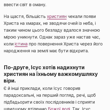
ввести світ в оману.
На щастя, більшість
християн
чекали появи
Христа на хмарах, не зводячи очей із неба, і
таким чином цього безладу вдалося значною
мірою уникнути. Однак зараз уже настав час,
коли
істина
про повернення Христа через його
народження на землі має бути відкрита.
По-друге, Ісус хотів надихнути
християн на їхньому важкомушляху
віри.
Є й інші приклади, коли Ісус говорив
парадоксальні, на перший погляд, речі, щоб
підбадьорити своїх послідовників і сприяти
швидшому втіленню
Божої волі
. Так, Ісус