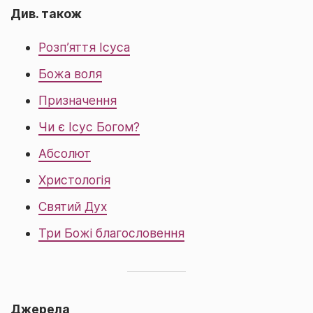
Див. також
Розп’яття Ісуса
Божа воля
Призначення
Чи є Ісус Богом?
Абсолют
Христологія
Святий Дух
Три Божі благословення
Джерела