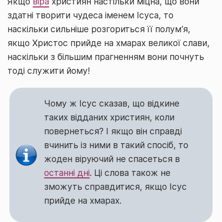
Якщо
віра
християн настільки міцна, що вони
здатні творити чудеса іменем Ісуса, то
наскільки сильніше розгориться її полум’я,
якщо Христос прийде на хмарах великої слави,
наскільки з більшим прагненням вони почнуть
тоді служити йому!
Чому ж Ісус сказав, що відкине
таких відданих християн, коли
повернеться? І якщо він справді
вчинить із ними в такий спосіб, то
жоден віруючий не спасеться в
останні дні
. Ці слова також не
зможуть справдитися, якщо Ісус
прийде на хмарах.