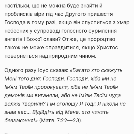
настільки, що не можна буде знайти й
проблисків віри під час Другого пришестя
Господа в тому разі, якщо він спуститься з хмар
небесних у супроводі голосного сурмлення
ангелів і Божої слави? Отже, це пророцтво
також не може справдитися, якщо Христос
повернеться надприродним чином.
Одного разу Ісус сказав:
«Багато хто скажуть
Мені того дня: Господи, Господи, хіба ми не
Ім’ям Твоїм пророкували, хіба не Ім’ям Твоїм
демонів ми виганяли, або не Ім’ям Твоїм чуда
великі творили? І їм оголошу Я тоді: Я ніколи не
знав вас… Відійдіть від Мене, хто чинить
беззаконня!»
(Матв. 7:22—23).