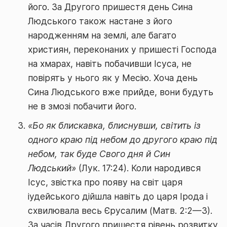
його. За Другого пришестя день Сина
Людського також настане з його
народженням на землі, але багато
християн, переконаних у пришесті Господа
на хмарах, навіть побачивши Ісуса, не
повірять у нього як у Месію. Хоча день
Сина Людського вже прийде, вони будуть
не в змозі побачити його.
«Бо як блискавка, блиснувши, світить із
одного краю під небом до другого краю під
небом, так буде Свого дня й Син
Людський»
(Лук. 17:24). Коли народився
Ісус, звістка про появу на світ царя
іудейського дійшла навіть до царя Ірода і
схвилювала весь Єрусалим (Матв. 2:2—3).
За часів Другого пришестя рівень розвитку