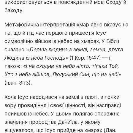
використовується в повсякденній мові Сходу й
Заходу.
Метафорична інтерпретація хмар явно вказує на
те, що й під час першого пришестя Ісус
символічно зійшов із небес на хмарах. У Біблії
сказано:
«Перша людина з землі, земна, друга
Людина із неба Господь»
(1 Кор. 15:47) — і
також:
«І не сходив на небо ніхто, тільки Той,
Хто з неба зійшов, Людський Син, що на небі»
(Іван. 3:13).
Хоча Ісус народився на землі в плоті, з точки
зору провидіння і своєї цінності, він насправді
прийшов із небес. У цьому полягає справжнє
значення пророцтва Даниїла, у якому
віщувалося, що Ісус прийде на хмарах (Дан.