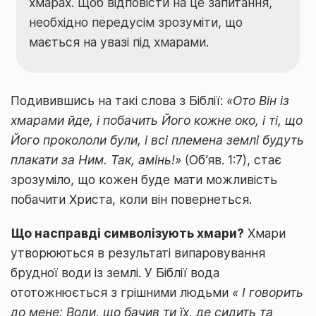
хмарах. Щоб відповісти на це запитання,
необхідно передусім зрозуміти, що
мається на увазі під хмарами.
Подивившись на такі слова з Біблії:
«Ото Він із
хмарами йде, і побачить Його кожне око, і ті, що
Його прокололи були, і всі племена землі будуть
плакати за Ним. Так, амінь!»
(Об’яв. 1:7), стає
зрозуміло, що кожен буде мати можливість
побачити Христа, коли він повернеться.
Що насправді символізують хмари?
Хмари
утворюються в результаті випаровування
брудної води із землі. У Біблії вода
ототожнюється з грішними людьми
« І говорить
до мене: Води, що бачив ти їх, де сидить та