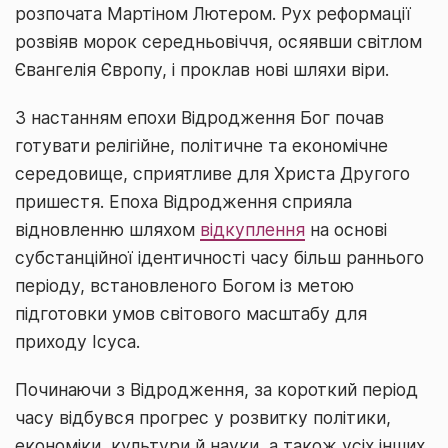
розпочата Мартіном Лютером. Рух реформації
розвіяв морок середньовіччя, осяявши світлом
Євангелія Європу, і проклав нові шляхи віри.
З настанням епохи Відродження Бог почав
готувати релігійне, політичне та економічне
середовище, сприятливе для Христа Другого
пришестя. Епоха Відродження сприяла
відновленню шляхом
відкуплення
на основі
субстанційної ідентичності часу більш раннього
періоду, встановленого Богом із метою
підготовки умов світового масштабу для
приходу Ісуса.
Починаючи з Відродження, за короткий період
часу відбувся прогрес у розвитку політики,
економіки, культури й науки, а також усіх інших