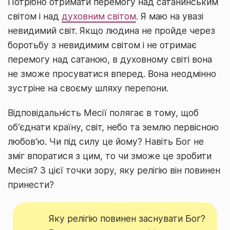
Потрібно отримати перемогу над сатанинським
світом і над
духовним світом
. Я маю на увазі
невидимий світ. Якщо людина не пройде через
боротьбу з невидимим світом і не отримає
перемогу над сатаною, в духовному світі вона
не зможе просуватися вперед. Вона неодмінно
зустріне на своєму шляху перепони.
Відповідальність Месії полягає в тому, щоб
об’єднати країну, світ, небо та землю первісною
любов’ю. Чи під силу це йому? Навіть Бог не
зміг впоратися з цим, то чи зможе це зробити
Месія? З цієї точки зору, яку релігію він повинен
принести?
Яку релігію повинен заснувати Бог?