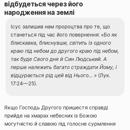
відбудеться через його
народження на землі
Ісус залишив нам пророцтва про те, що
станеться під час його повернення:
«Бо як
блискавка, блиснувши, світить із одного
краю під небом до другого краю під небом,
так буде Свого дня й Син Людський. А
перше належить багато страждати Йому, і
відцурається рід цей від Нього… »
(Лук.
17:24—25).
Якщо Господь Другого пришестя справді
прийде на хмарах небесних із Божою
могутністю й славою під голосне сурмлення