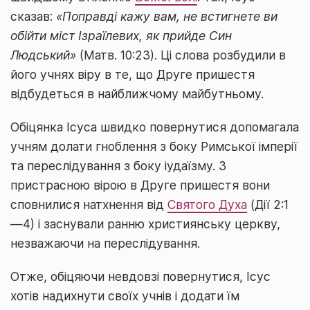
сказав:
«Поправді кажу вам, не встигнете ви
обійти міст Ізраїлевих, як прийде Син
Людський»
(Матв. 10:23). Ці слова розбудили в
його учнях віру в те, що Друге пришестя
відбудеться в найближчому майбутньому.
Обіцянка Ісуса швидко повернутися допомагала
учням долати гноблення з боку Римської імперії
та переслідування з боку іудаїзму. З
пристрасною вірою в Друге пришестя вони
сповнилися натхнення від
Святого Духа
(Дії 2:1
—4) і заснували ранню християнську церкву,
незважаючи на переслідування.
Отже, обіцяючи невдовзі повернутися, Ісус
хотів надихнути своїх учнів і додати їм