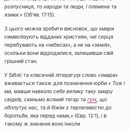
розпусниця, то народи та люди, і племена та
язики.»
(Об’яв. 17:15).
З цього можна зробити висновок, що хмари
символізують відданих християн, чиї серця
перебувають на «небесах», а не на «землі»,
оскільки вони відродилися, залишивши свій
грішний стан.
У Біблії та класичній літературі слово «хмара»
вживається також для позначення юрби
« Тож і
ми, мавши навколо себе велику таку хмару
свідків, скиньмо всякий тягар та
гріх
, що
обплутує нас, та й біжім з терпеливістю до
боротьби, яка перед нами,»
(Євр. 12:1), і в
такому ж значенні воно інколи