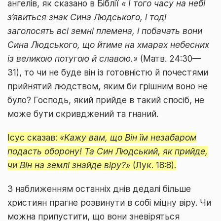
ангелів, як сказано в Біблії
« І того часу на небі
з’явиться знак Сина Людського, і тоді
заголосять всі земні племена, і побачать вони
Сина Людського, що йтиме на хмарах небесних
із великою потугою й славою.»
(Матв. 24:30—
31), то чи не буде він із готовністю й почестями
прийнятий людством, яким би грішним воно не
було? Господь, який прийде в такий спосіб, не
може бути скривджений та гнаний.
Ісус сказав:
«Кажу вам, що Він їм незабаром
подасть оборону! Та Син Людський, як прийде,
чи Він на землі знайде віру?»
(Лук. 18:8).
З наближенням останніх днів дедалі більше
християн прагне розвинути в собі міцну віру. Чи
можна припустити, що вони зневіряться