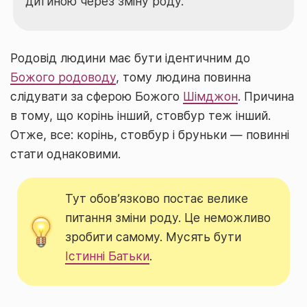
дитиною через зміну роду.
Родовід людини має бути ідентичним до
Божого родоводу
, тому людина повинна
слідувати за сферою Божого
Шімджон
. Причина
в тому, що корінь інший, стовбур теж інший.
Отже, все: корінь, стовбур і бруньки — повинні
стати однаковими.
Тут обов’язково постає велике
питання зміни роду. Це неможливо
зробити самому. Мусять бути
Істинні Батьки
.