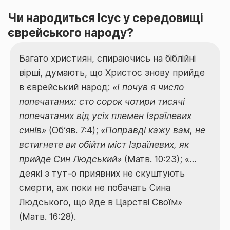
Чи народиться Ісус у середовищі
єврейського народу?
Багато християн, спираючись на біблійні
вірші, думають, що Христос знову прийде
в єврейський народ:
«І почув я число
попечатаних: сто сорок чотири тисячі
попечатаних від усіх племен Ізраїлевих
синів»
(Об’яв. 7:4);
«Поправді кажу вам, не
встигнете ви обійти міст Ізраїлевих, як
прийде Син Людський»
(Матв. 10:23); «…
деякі з тут-о приявних не скуштують
смерти, аж поки не побачать Сина
Людського, що йде в Царстві Своїм»
(Матв. 16:28).