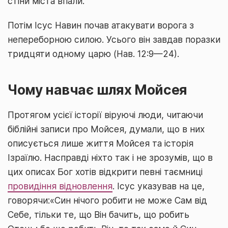
стіни міста впали.
Потім Ісус Навин почав атакувати ворога з
непереборною силою. Усього він завдав поразки
тридцяти одному царю (Нав. 12:9—24).
Чому навчає шлях Мойсея
Протягом усієї історії віруючі люди, читаючи
біблійні записи про Мойсея, думали, що в них
описується лише життя Мойсея та історія
Ізраїлю. Насправді ніхто так і не зрозумів, що в
цих описах Бог хотів відкрити певні таємниці
провидіння відновлення
. Ісус указував на це,
говорячи:«Син нічого робити не може Сам від
Себе, тільки те, що Він бачить, що робить