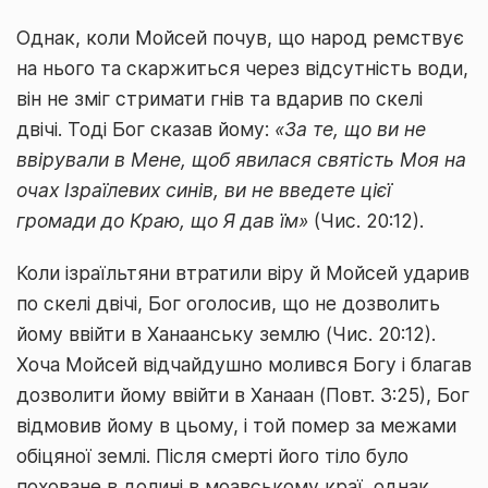
Однак, коли Мойсей почув, що народ ремствує
на нього та скаржиться через відсутність води,
він не зміг стримати гнів та вдарив по скелі
двічі. Тоді Бог сказав йому:
«За те, що ви не
ввірували в Мене, щоб явилася святість Моя на
очах Ізраїлевих синів, ви не введете цієї
громади до Краю, що Я дав їм»
(Чис. 20:12).
Коли ізраїльтяни втратили віру й Мойсей ударив
по скелі двічі, Бог оголосив, що не дозволить
йому ввійти в Ханаанську землю (Чис. 20:12).
Хоча Мойсей відчайдушно молився Богу і благав
дозволити йому ввійти в Ханаан (Повт. 3:25), Бог
відмовив йому в цьому, і той помер за межами
обіцяної землі. Після смерті його тіло було
поховане в долині в моавському краї, однак