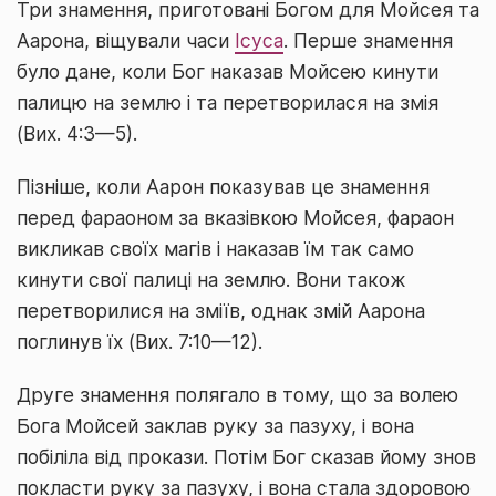
Три знамення, приготовані Богом для Мойсея та
Аарона, віщували часи
Ісуса
. Перше знамення
було дане, коли Бог наказав Мойсею кинути
палицю на землю і та перетворилася на змія
(Вих. 4:3—5).
Пізніше, коли Аарон показував це знамення
перед фараоном за вказівкою Мойсея, фараон
викликав своїх магів і наказав їм так само
кинути свої палиці на землю. Вони також
перетворилися на зміїв, однак змій Аарона
поглинув їх (Вих. 7:10—12).
Друге знамення полягало в тому, що за волею
Бога Мойсей заклав руку за пазуху, і вона
побіліла від прокази. Потім Бог сказав йому знов
покласти руку за пазуху, і вона стала здоровою