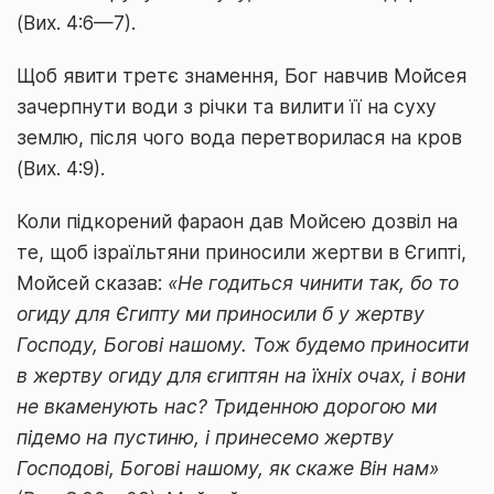
(Вих. 4:6—7).
Щоб явити третє знамення, Бог навчив Мойсея
зачерпнути води з річки та вилити її на суху
землю, після чого вода перетворилася на кров
(Вих. 4:9).
Коли підкорений фараон дав Мойсею дозвіл на
те, щоб ізраїльтяни приносили жертви в Єгипті,
Мойсей сказав:
«Не годиться чинити так, бо то
огиду для Єгипту ми приносили б у жертву
Господу, Богові нашому. Тож будемо приносити
в жертву огиду для єгиптян на їхніх очах, і вони
не вкаменують нас? Триденною дорогою ми
підемо на пустиню, і принесемо жертву
Господові, Богові нашому, як скаже Він нам»