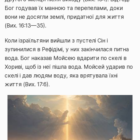
Бог годував їх манною та перепелами, доки
вони не досягли землі, придатної для життя
(Вих. 16:13—35).
Коли ізраїльтяни вийшли з пустелі Сін і
зупинилися в Рефідімі, у них закінчилася питна
вода. Бог наказав Мойсею вдарити по скелі в
Хориві, щоб із неї пішла вода. Мойсей ударив по
скелі і дав людям воду, яка врятувала їхні
життя (Вих. 17:6).