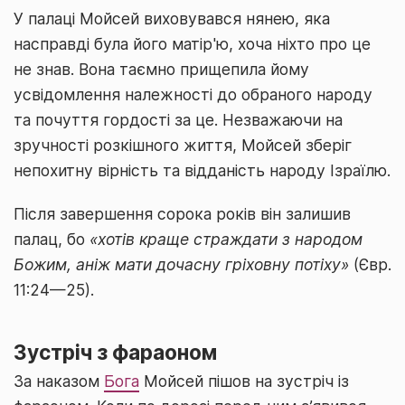
У палаці Мойсей виховувався нянею, яка
насправді була його матір'ю, хоча ніхто про це
не знав. Вона таємно прищепила йому
усвідомлення належності до обраного народу
та почуття гордості за це. Незважаючи на
зручності розкішного життя, Мойсей зберіг
непохитну вірність та відданість народу Ізраїлю.
Після завершення сорока років він залишив
палац, бо
«хотів краще страждати з народом
Божим, аніж мати дочасну гріховну потіху»
(Євр.
11:24—25).
Зустріч з фараоном
За наказом
Бога
Мойсей пішов на зустріч із