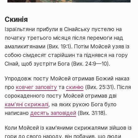
Скинія
Ізраїльтяни прибули в Сінайську пустелю на
початку третього місяця після перемоги над
амаликитянами (Вих. 19:1). Потім Мойсей узяв із
собою сімдесят старійшин та піднявся на гору
Сінай, щоб зустріти Бога (Вих. 24:9—10).
Упродовж посту Мойсей отримав Божий наказ
про
ковчег заповіту
та
скинію
(Вих. 25:31). Після
сорокаденного посту Мойсей отримав дві
кам'яні скрижалі
, на яких рукою Бога було
написано
десять заповідей
(Вих. 31:18).
Коли Мойсей із кам’яними скрижалями зійшов із
гори до свого народу, він побачив, що люди