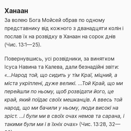
Ханаан
За волею Бога Мойсей обрав по одному
представнику від кожного з дванадцяти колін і
послав їх на розвідку в Ханаан на сорок днів
(Чис. 13:1—25).
Повернувшись, усі розвідники, за винятком
Ісуса Навина та Калева, дали безнадійні звіти:
«…Народ той, що сидить у тім Краї, міцний, а
міста укріплені, дуже великі. …Той Край, що ми
перейшли по ньому, щоб розвідати його, це
край, який поїдає своїх мешканців. А ввесь той
народ, що ми бачили у ньому, люди високі на
зріст. …і були ми в своїх очах немов та сарана, і
такими були ми і в їхніх очах»
(Чис. 13:28, 32—