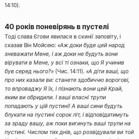
14:10).
40 років поневірянь в пустелі
Тоді слава Єгови явилася в скинії заповіту, і
сказав Він Мойсею:
«Аж доки буде цей народ
зневажати Мене, і аж доки не будуть вони
вірувати в Мене, у всі ті ознаки, що Я учинив
був серед нього?»
(Чис. 14:11).
«А діти ваші, що
про них казали ви: станете здобиччю ворогові,
то впроваджу Я їх, і пізнають вони цей Край,
яким ви обридили. І ваші власні трупи
попадають у цій пустині! А ваші сини будуть
блукати на пустині сорок літ, і відповідатимуть
за зраду вашу, аж поки вигинуть ваші трупи на
пустині. Числом тих днів, що розвідували ви той