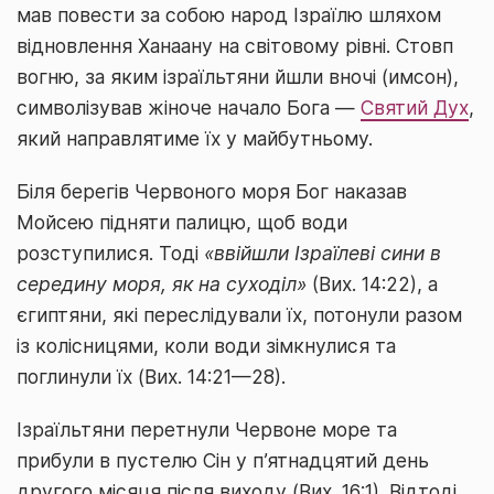
мав повести за собою народ Ізраїлю шляхом
відновлення Ханаану на світовому рівні. Стовп
вогню, за яким ізраїльтяни йшли вночі (имсон),
символізував жіноче начало Бога —
Святий Дух
,
який направлятиме їх у майбутньому.
Біля берегів Червоного моря Бог наказав
Мойсею підняти палицю, щоб води
розступилися. Тоді
«ввійшли Ізраїлеві сини в
середину моря, як на суходіл»
(Вих. 14:22), а
єгиптяни, які переслідували їх, потонули разом
із колісницями, коли води зімкнулися та
поглинули їх (Вих. 14:21—28).
Ізраїльтяни перетнули Червоне море та
прибули в пустелю Сін у п’ятнадцятий день
другого місяця після виходу (Вих. 16:1). Відтоді