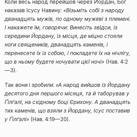
Коли весь народ перейшов через Йордан, Бог
наказав Ісусу Навину:
«Візьміть собі з народу
дванадцять мужів, по одному мужеві з племені.
І накажете їм, говорячи: Винесіть звідси, із
середини Йордану, із місця, де міцно стояли
ноги священиків, дванадцять каменів, і
перенесете їх із собою, і покладете їх на нічлігу,
що в ньому будете ночувати цієї ночі»
(Нав. 4:2
—3).
Так вони і зробили:
«А народ вийшов із Йордану
десятого дня першого місяця, та й таборував у
Ґілґалі, на східному боці Єрихону. А дванадцять
тих каменів, що взяли з Йордану, Ісус поставив
у Ґілґалі»
(Нав. 4:19—20).