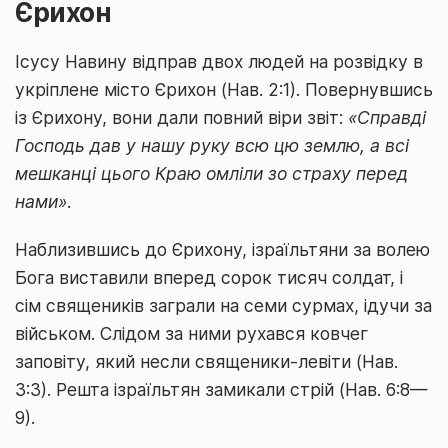
Єрихон
Ісусу Навину відправ двох людей на розвідку в
укріплене місто Єрихон (Нав. 2:1). Повернувшись
із Єрихону, вони дали повний віри звіт:
«Справді
Господь дав у нашу руку всю цю землю, а всі
мешканці цього Краю омліли зо страху перед
нами»
.
Наблизившись до Єрихону, ізраїльтяни за волею
Бога виставили вперед сорок тисяч солдат, і
сім священиків заграли на семи сурмах, ідучи за
військом. Слідом за ними рухався ковчег
заповіту, який несли священики-левіти (Нав.
3:3). Решта ізраїльтян замикали стрій (Нав. 6:8—
9).