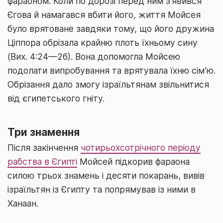
фараоном. Коли по дорозі перед ним з’явився
Єгова й намагався вбити його, життя Мойсея
було врятоване завдяки тому, що його дружина
Ціппора обрізала крайню плоть їхньому сину
(Вих. 4:24—26). Вона допомогла Мойсею
подолати випробування та врятувала їхню сім’ю.
Обрізання дало змогу ізраїльтянам звільнитися
від єгипетського гніту.
Три знамення
Після закінчення
чотирьохсотрічного періоду
рабства в Єгипті
Мойсей підкорив фараона
силою трьох знамень і десяти покарань, вивів
ізраїльтян із Єгипту та попрямував із ними в
Ханаан.