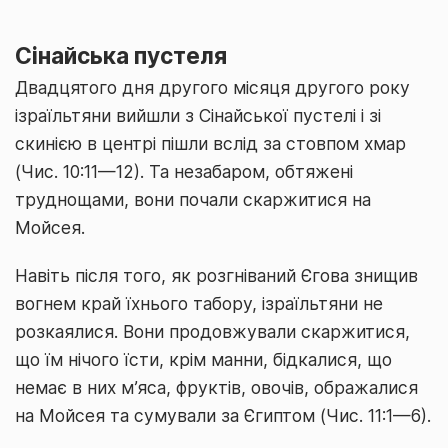
Сінайська пустеля
Двадцятого дня другого місяця другого року
ізраїльтяни вийшли з Сінайської пустелі і зі
скинією в центрі пішли вслід за стовпом хмар
(Чис. 10:11—12). Та незабаром, обтяжені
труднощами, вони почали скаржитися на
Мойсея.
Навіть після того, як розгніваний Єгова знищив
вогнем край їхнього табору, ізраїльтяни не
розкаялися. Вони продовжували скаржитися,
що їм нічого їсти, крім манни, бідкалися, що
немає в них м’яса, фруктів, овочів, ображалися
на Мойсея та сумували за Єгиптом (Чис. 11:1—6).