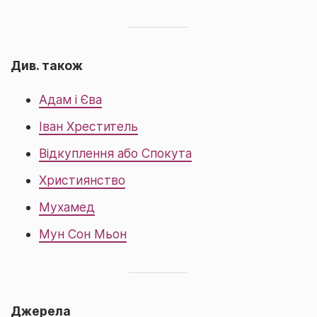
Див. також
Адам і Єва
Іван Хреститель
Відкуплення або Спокута
Християнство
Мухамед
Мун Сон Мьон
Джерела