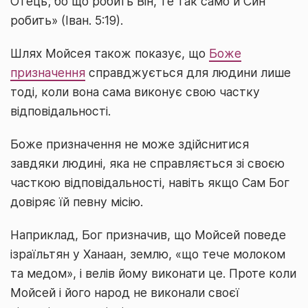
Отець; бо що робить Він, те так само й Син
робить» (Іван. 5:19).
Шлях Мойсея також показує, що
Боже
призначення
справджується для людини лише
тоді, коли вона сама виконує свою частку
відповідальності.
Боже призначення не може здійснитися
завдяки людині, яка не справляється зі своєю
часткою відповідальності, навіть якщо Сам Бог
довіряє їй певну місію.
Наприклад, Бог призначив, що Мойсей поведе
ізраїльтян у Ханаан, землю, «що тече молоком
та медом», і велів йому виконати це. Проте коли
Мойсей і його народ не виконали своєї