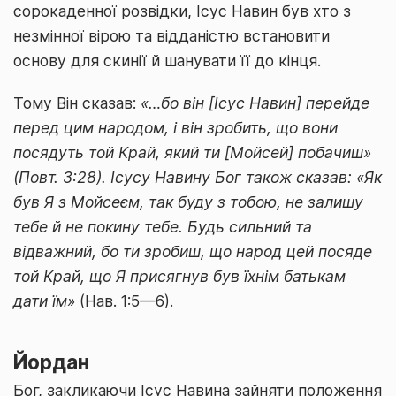
сорокаденної розвідки, Ісус Навин був хто з
незмінної вірою та відданістю встановити
основу для скинії й шанувати її до кінця.
Тому Він сказав:
«…бо він [Ісус Навин] перейде
перед цим народом, і він зробить, що вони
посядуть той Край, який ти [Мойсей] побачиш»
(Повт. 3:28). Ісусу Навину Бог також сказав: «Як
був Я з Мойсеєм, так буду з тобою, не залишу
тебе й не покину тебе. Будь сильний та
відважний, бо ти зробиш, що народ цей посяде
той Край, що Я присягнув був їхнім батькам
дати їм»
(Нав. 1:5—6).
Йордан
Бог, закликаючи Ісус Навина зайняти положення