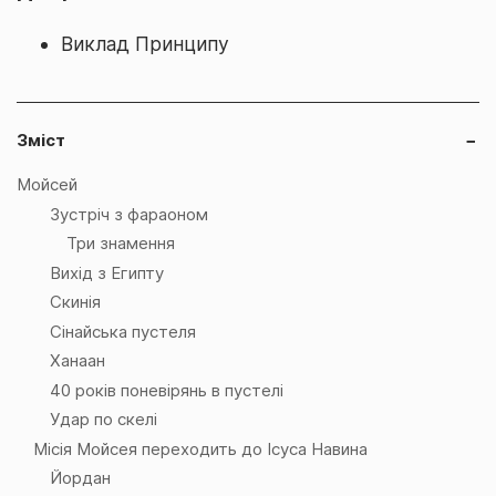
Виклад Принципу
Зміст
−
Мойсей
Зустріч з фараоном
Три знамення
Вихід з Египту
Скинія
Сінайська пустеля
Ханаан
40 років поневірянь в пустелі
Удар по скелі
Місія Мойсея переходить до Ісуса Навина
Йордан