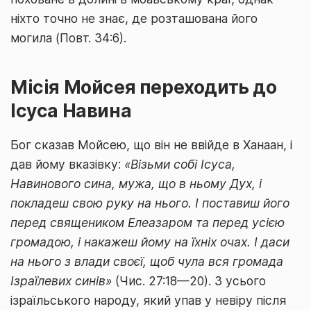
ніхто точно не знає, де розташована його
могила (Повт. 34:6).
Місія Мойсея переходить до
Ісуса Навина
Бог сказав Мойсею, що він не ввійде в Ханаан, і
дав йому вказівку:
«Візьми собі Ісуса,
Навинового сина, мужа, що в ньому Дух, і
покладеш свою руку на нього. І поставиш його
перед священиком Елеазаром та перед усією
громадою, і накажеш йому на їхніх очах. І даси
на нього з влади своєї, щоб чула вся громада
Ізраїлевих синів»
(Чис. 27:18—20). З усього
ізраїльського народу, який упав у невіру після