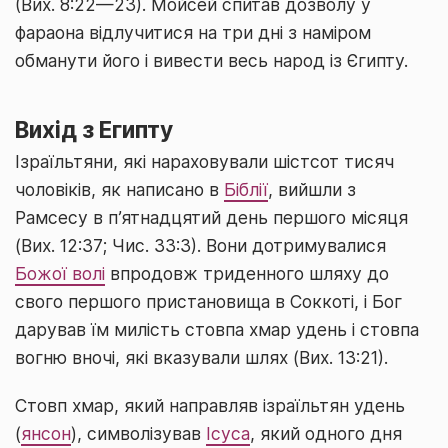
(Вих. 8:22—23). Мойсей спитав дозволу у
фараона відлучитися на три дні з наміром
обманути його і вивести весь народ із Єгипту.
Вихід з Египту
Ізраїльтяни, які нараховували шістсот тисяч
чоловіків, як написано в
Біблії
, вийшли з
Рамсесу в п’ятнадцятий день першого місяця
(Вих. 12:37; Чис. 33:3). Вони дотримувалися
Божої волі
впродовж триденного шляху до
свого першого пристановища в Соккоті, і Бог
дарував їм милість стовпа хмар удень і стовпа
вогню вночі, які вказували шлях (Вих. 13:21).
Стовп хмар, який направляв ізраїльтян удень
(
янсон
), символізував
Ісуса
, який одного дня