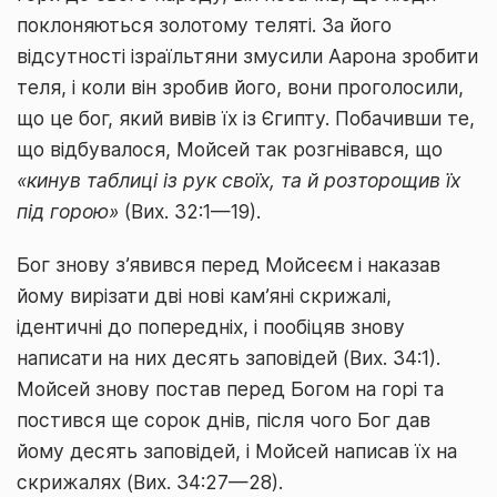
поклоняються золотому теляті. За його
відсутності ізраїльтяни змусили Аарона зробити
теля, і коли він зробив його, вони проголосили,
що це бог, який вивів їх із Єгипту. Побачивши те,
що відбувалося, Мойсей так розгнівався, що
«кинув таблиці із рук своїх, та й розторощив їх
під горою»
(Вих. 32:1—19).
Бог знову з’явився перед Мойсеєм і наказав
йому вирізати дві нові кам’яні скрижалі,
ідентичні до попередніх, і пообіцяв знову
написати на них десять заповідей (Вих. 34:1).
Мойсей знову постав перед Богом на горі та
постився ще сорок днів, після чого Бог дав
йому десять заповідей, і Мойсей написав їх на
скрижалях (Вих. 34:27—28).