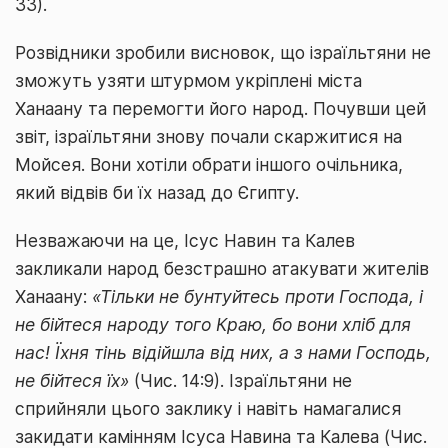
33).
Розвідники зробили висновок, що ізраїльтяни не
зможуть узяти штурмом укріплені міста
Ханаану та перемогти його народ. Почувши цей
звіт, ізраїльтяни знову почали скаржитися на
Мойсея. Вони хотіли обрати іншого очільника,
який відвів би їх назад до Єгипту.
Незважаючи на це, Ісус Навин та Калев
закликали народ безстрашно атакувати жителів
Ханаану:
«Тільки не бунтуйтесь проти Господа, і
не бійтеся народу того Краю, бо вони хліб для
нас! Їхня тінь відійшла від них, а з нами Господь,
не бійтеся їх»
(Чис. 14:9). Ізраїльтяни не
сприйняли цього заклику і навіть намагалися
закидати камінням Ісуса Навина та Калева (Чис.