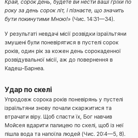
Край, сорок день, будете ви нести ваші гріхи по
року за день сорок літ, і пізнаєте, що значить
бути покинутими Мною!»
(Чис. 14:31—34).
У результаті невдачі місії розвідки ізраїльтяни
змушені були поневірятися в пустелі сорок
років, один рік за кожен день сорокаденної
розвідувальної місії, аж до повернення в
Кадеш-Барнеа.
Удар по скелі
Упродовж сорока років поневірянь у пустелі
ізраїльтяни знову почали скаржитися та
втрачати віру. Щоб спасти їх, Бог навчив
Мойсея вдарити палицею по скелі, щоб із неї
пішла вода та напоїла людей (Чис. 20:4—5, 8).