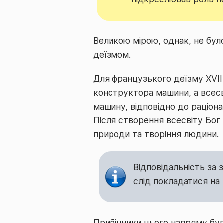
Великою мірою, однак, не бул
деїзмом.
Для французького деїзму XVII
конструктора машини, а всес
машину, відповідно до раціона
Після створення всесвіту Бог
природи та творіння людини.
Відповідальність за 
слід покладатися на
Прибічники цього напряму бул