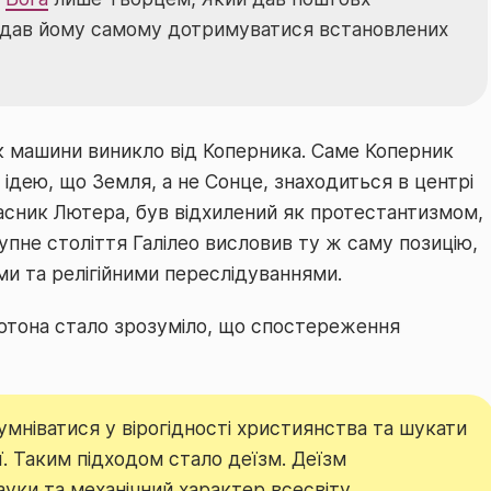
м дав йому самому дотримуватися встановлених
к машини виникло від Коперника. Саме Коперник
ідею, що Земля, а не Сонце, знаходиться в центрі
асник Лютера, був відхилений як протестантизмом,
упне століття Галілео висловив ту ж саму позицію,
и та релігійними переслідуваннями.
ютона стало зрозуміло, що спостереження
мніватися у вірогідності християнства та шукати
ії. Таким підходом стало деїзм. Деїзм
уки та механічний характер всесвіту.