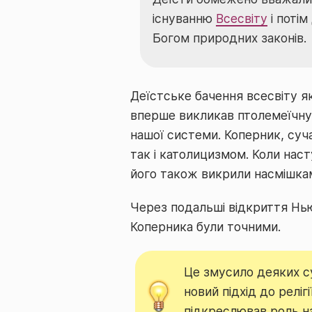
існуванню
Всесвіту
і поті
Богом природних законів.
Деїстське бачення всесвіту я
вперше викликав птолемеїчну 
нашої системи. Коперник, суч
так і католицизмом. Коли наст
його також викрили насмішкам
Через подальші відкриття Нь
Коперника були точними.
Це змусило деяких су
новий підхід до реліг
підкреслював роль на