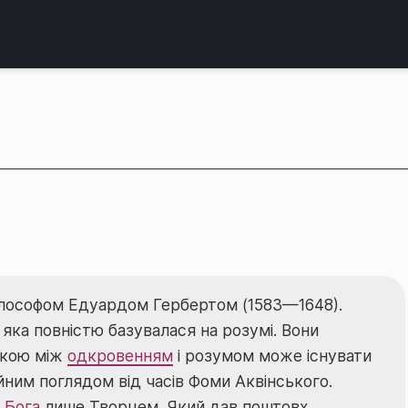
ілософом Едуардом Гербертом (1583—1648).
 яка повністю базувалася на розумі. Вони
 якою між
одкровенням
і розумом може існувати
йним поглядом від часів Фоми Аквінського.
и
Бога
лише Творцем, Який дав поштовх