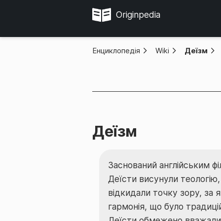
Originpedia
Енциклопедія
»
Wiki
»
Деїзм
Деїзм
Заснований англійським ф
Деїсти висунули теологію,
відкидали точку зору, за
гармонія, що було традиці
Деїсти обмежено вважал