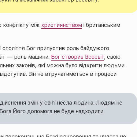
о конфлікту між
християнством
і британським
I століття Бог припустив роль байдужого
віт — роль машини.
Бог створив Всесвіт
, свою
льних законів, які можна було відкрити людьми.
 відступив. Він не втручатиметься в процеси
здійснення змін у світі несла людина. Людям не
 Бога Його допомога не буде надходити.
и переконані, що Божі одкровення та чудеса не