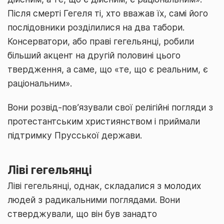
Після смерті Гегеля ті, хто вважав їх, самі його
послідовники розділилися на два табори.
Консерватори, або праві гегельянці, робили
більший акцент на другій половині цього
твердження, а саме, що «те, що є реальним, є
раціональним».
Вони розвід-пов’язували свої релігійні погляди з
протестантським християнством і приймали
підтримку Прусської держави.
Ліві гегельянці
Ліві гегельянці, однак, складалися з молодих
людей з радикальними поглядами. Вони
стверджували, що він був занадто