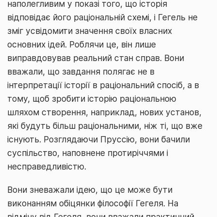
наполегливим у показі того, що історія
відповідає його раціональній схемі, і Гегель не
зміг усвідомити значення своїх власних
основних ідей. Роблячи це, він лише
виправдовував реальний стан справ. Вони
вважали, що завдання полягає не в
інтерпретації історії в раціональний спосіб, а в
тому, щоб зробити історію раціональною
шляхом створення, наприклад, нових установ,
які будуть більш раціональними, ніж ті, що вже
існують. Розглядаючи Пруссію, вони бачили
суспільство, наповнене протиріччями і
несправедливістю.
Вони зневажали ідею, що це може бути
виконанням обіцянки філософії Гегеля. На
відміну від Гегеля, вони вважали практичний