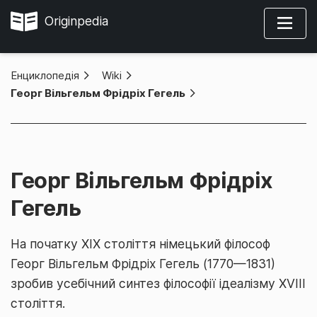
Originpedia
Енциклопедія
»
Wiki
»
Георг Вільгельм Фрідріх Гегель
Георг Вільгельм Фрідріх
Гегель
На початку ХІХ століття німецький філософ
Георг Вільгельм Фрідріх Гегель (1770—1831)
зробив усебічний синтез філософії ідеалізму XVIII
століття.