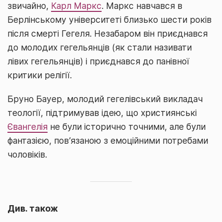
звичайно,
Карл Маркс
. Маркс навчався в
Берлінському університеті близько шести років
після смерті Гегеля. Незабаром він приєднався
до молодих гегельянців (як стали називати
лівих гегельянців) і приєднався до панівної
критики релігії.
Бруно Бауер, молодий гегелівський викладач
теології, підтримував ідею, що християнські
Євангелія
не були історично точними, але були
фантазією, пов’язаною з емоційними потребами
чоловіків.
Див. також