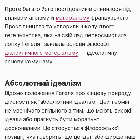
Проте багато його послідовників опинилося під
впливом атеїзму й
матеріалізму
французького
Просвітництва та утворили школу лівого
гегельянства, яка на свій лад переосмислила
логіку Гегеля і заклала основи філософії
діалектичного матеріалізму
— ідеологічну
основу комунізму.
Абсолютний ідеалізм
Відомо положення Гегеля про кінцеву природу
дійсності як “абсолютний ідеалізм”. Цей термін
не має нічого спільного з тим, що мають високі
ідеали або прагнуть бути морально
досконалими. Це стосується філософської
позиції, яка говорить, що це ідеї, або ширше наш