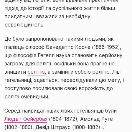
підхід до історії та суспільного життя більш
придатним і вважали за необхідну
революційність.
Це було запропоновано такими людьми, як
італієць філософ Бенедетто Кроче (1866-1952),
що філософія Гегеля наука становить серйозну
загрозу для релігії, оскільки вона прагне не
знищити
релігію
, а замінити собою релігію. Ліві
гегельянці, здається, переслідували цю мету, і
поступово посилювали свою ворожість до
релігії очевидний.
Серед найвидатніших лівих гегельянців були
Людвіг Фейєрбах
(1804-1872), Амольд Руге
(1802-1880), Девід Штраус (1808-1882) і,