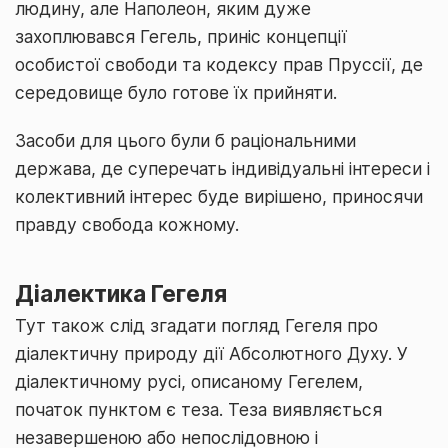
людину, але Наполеон, яким дуже
захоплювався Гегель, приніс концепції
особистої свободи та кодексу прав Пруссії, де
середовище було готове їх прийняти.
Засоби для цього були б раціональними
держава, де суперечать індивідуальні інтереси і
колективний інтерес буде вирішено, приносячи
правду свобода кожному.
Діалектика Гегеля
Тут також слід згадати погляд Гегеля про
діалектичну природу дії Абсолютного Духу. У
діалектичному русі, описаному Гегелем,
початок пунктом є теза. Теза виявляється
незавершеною або непослідовною і