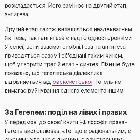
розкладається. Його замінює на другий етап,
антитеза.
Другий етап також виявляється неадекватним.
Як теза, так і антитеза є надто односторонніми.
У сенсі, вони взаємопотрібні.Теза та антитеза
приводяться разом і об'єднані таким чином,
щоб утворити третій етап - синтез. Пізніше буде
показано, що гегелівська діалектика
відрізняється від
марксистської
. Гегель не
вимагає руйнування одного елемента іншим.
За Гегелем: поділ на лівих і правих
У передмові до своєї книги «Філософія права»
Гегель висловлював: «Те, що є раціональним, є
дійсним, а те, що є дійсним, є раціональним».