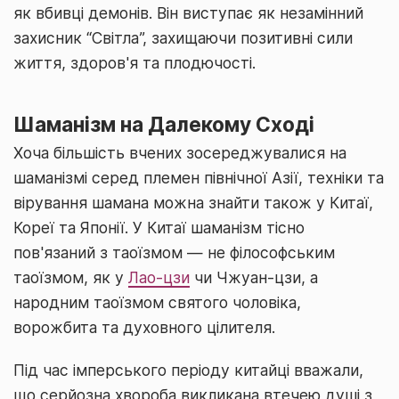
як вбивці демонів. Він виступає як незамінний
захисник “Світла”, захищаючи позитивні сили
життя, здоров'я та плодючості.
Шаманізм на Далекому Сході
Хоча більшість вчених зосереджувалися на
шаманізмі серед племен північної Азії, техніки та
вірування шамана можна знайти також у Китаї,
Кореї та Японії. У Китаї шаманізм тісно
пов'язаний з таоїзмом — не філософським
таоїзмом, як у
Лао-цзи
чи Чжуан-цзи, а
народним таоїзмом святого чоловіка,
ворожбита та духовного цілителя.
Під час імперського періоду китайці вважали,
що серйозна хвороба викликана втечею душі з