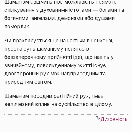
Шаманізм свідчить про можливість прямого
спілкування з духовними істотами — богами та
богинями, ангелами, демонами або душами
померлих.
Чи практикується це на Гаїті чи в Гонконзі,
проста суть шаманізму полягає в
беззаперечному прийнятті ідеї, що навіть у
звичайному, повсякденному житті існує
двосторонній рух між надприродним та
природним світом.
Шаманізм породив релігійний рух, і мав
величезний вплив на суспільство в цілому.
Духовність