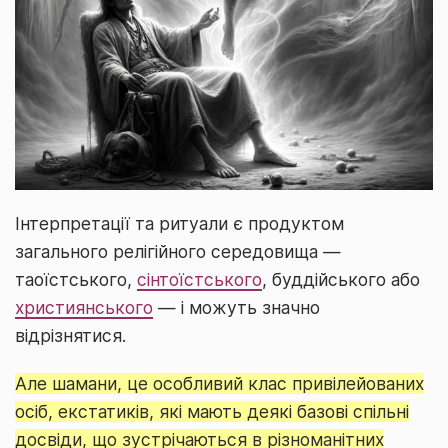
Інтерпретації та ритуали є продуктом
загального релігійного середовища —
таоїстського,
сінтоїстського
, буддійського або
християнського
— і можуть значно
відрізнятися.
Але шамани, це особливий клас привілейованих
осіб, екстатиків, які мають деякі базові спільні
досвіди, що зустрічаються в різноманітних