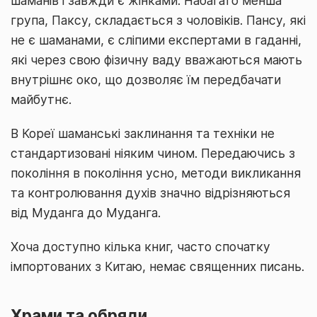
шаманів і завжди є жінками. Набагато менша
група, Паксу, складається з чоловіків. Пансу, які
не є шаманами, є сліпими експертами в гаданні,
які через свою фізичну ваду вважаються мають
внутрішнє око, що дозволяє їм передбачати
майбутнє.
В Кореї шаманські заклинання та техніки не
стандартизовані ніяким чином. Передаючись з
покоління в покоління усно, методи викликання
та контролювання духів значно відрізняються
від Муданга до Муданга.
Хоча доступно кілька книг, часто спочатку
імпортованих з Китаю, немає священних писань.
Храми та обряди