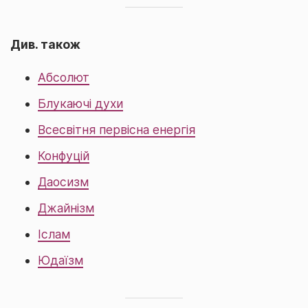
Див. також
Абсолют
Блукаючі духи
Всесвітня первісна енергія
Конфуцій
Даосизм
Джайнізм
Іслам
Юдаїзм