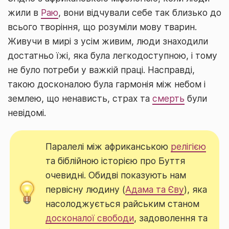
жили в
Раю
, вони відчували себе так близько до
всього творіння, що розуміли мову тварин.
Живучи в мирі з усім живим, люди знаходили
достатньо їжі, яка була легкодоступною, і тому
не було потреби у важкій праці. Насправді,
такою досконалою була гармонія між небом і
землею, що ненависть, страх та
смерть
були
невідомі.
Паралелі між африканською
релігією
та біблійною історією про Буття
очевидні. Обидві показують нам
первісну людину (
Адама та Єву
), яка
насолоджується райським станом
досконалої свободи
, задоволення та