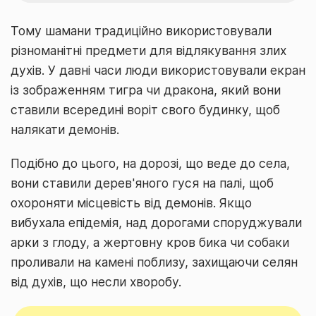
Тому шамани традиційно використовували
різноманітні предмети для відлякування злих
духів. У давні часи люди використовували екран
із зображенням тигра чи дракона, який вони
ставили всередині воріт свого будинку, щоб
налякати демонів.
Подібно до цього, на дорозі, що веде до села,
вони ставили дерев'яного гуся на палі, щоб
охороняти місцевість від демонів. Якщо
вибухала епідемія, над дорогами споруджували
арки з глоду, а жертовну кров бика чи собаки
проливали на камені поблизу, захищаючи селян
від духів, що несли хворобу.