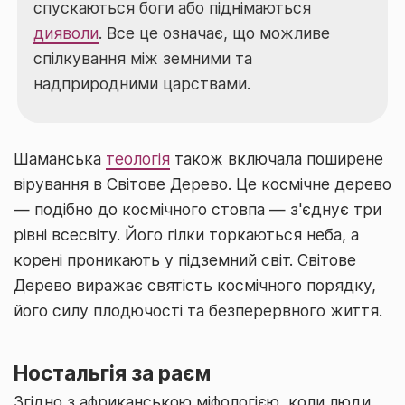
спускаються боги або піднімаються
дияволи
. Все це означає, що можливе
спілкування між земними та
надприродними царствами.
Шаманська
теологія
також включала поширене
вірування в Світове Дерево. Це космічне дерево
— подібно до космічного стовпа — з'єднує три
рівні всесвіту. Його гілки торкаються неба, а
корені проникають у підземний світ. Світове
Дерево виражає святість космічного порядку,
його силу плодючості та безперервного життя.
Ностальгія за раєм
Згідно з африканською міфологією, коли люди