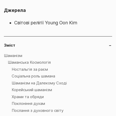
Джерела
Світові релігії Young Oon Kim
Зміст
−
Шаманізм
Шаманська Космологія
Ностальгія за раєм
Соціальна роль шамана
Шаманізм на Далекому Сході
Корейський шаманізм
Храми та обряди
Поклоніння духам
Послання з духовного світу