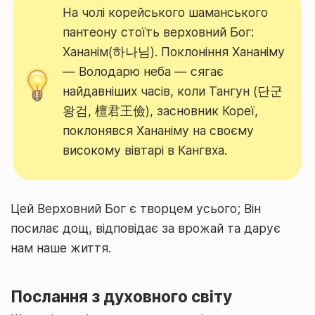
На чолі корейського шаманського
пантеону стоїть верховний Бог:
Хананім(하나님). Поклоніння Хананіму
— Володарю неба — сягає
найдавніших часів, коли Тангун (단군
왕검, 檀君王儉), засновник Кореї,
поклонявся Хананіму на своєму
високому вівтарі в Кангвха.
Цей Верховний Бог є творцем усього; Він
посилає дощ, відповідає за врожай та дарує
нам наше життя.
Послання з духовного світу