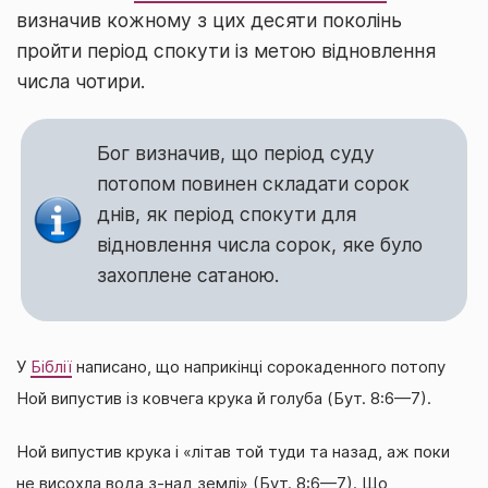
визначив кожному з цих десяти поколінь
пройти період спокути із метою відновлення
числа чотири.
Бог визначив, що період суду
потопом повинен складати сорок
днів, як період спокути для
відновлення числа сорок, яке було
захоплене сатаною.
У
Біблії
написано, що наприкінці сорокаденного потопу
Ной випустив із ковчега крука й голуба (Бут. 8:6—7).
Ной випустив крука і «літав той туди та назад, аж поки
не висохла вода з-над землі» (Бут. 8:6—7). Що