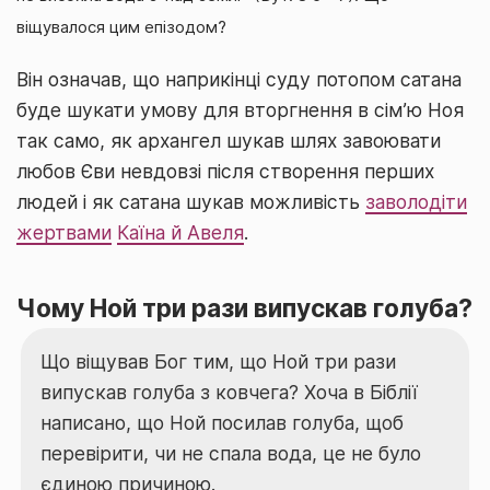
віщувалося цим епізодом?
Він означав, що наприкінці суду потопом сатана
буде шукати умову для вторгнення в сім’ю Ноя
так само, як архангел шукав шлях завоювати
любов Єви невдовзі після створення перших
людей і як сатана шукав можливість
заволодіти
жертвами
Каїна й Авеля
.
Чому Ной три рази випускав голуба?
Що віщував Бог тим, що Ной три рази
випускав голуба з ковчега? Хоча в Біблії
написано, що Ной посилав голуба, щоб
перевірити, чи не спала вода, це не було
єдиною причиною.