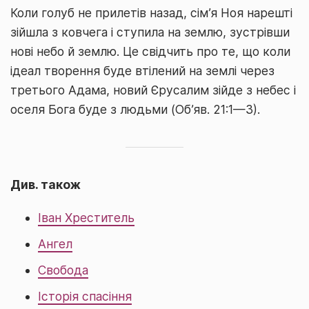
Коли голуб не прилетів назад, сім’я Ноя нарешті
зійшла з ковчега і ступила на землю, зустрівши
нові небо й землю. Це свідчить про те, що коли
ідеал творення буде втілений на землі через
третього Адама, новий Єрусалим зійде з небес і
оселя Бога буде з людьми (Об’яв. 21:1—3).
Див. також
Іван Хреститель
Ангел
Свобода
Історія спасіння