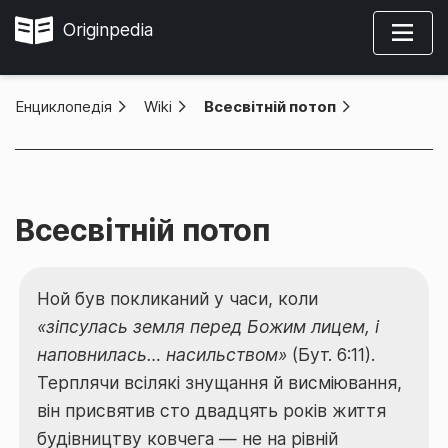
Originpedia
Енциклопедія
»
Wiki
»
Всесвітній потоп
Всесвітній потоп
Ной був покликаний у часи, коли
«зіпсулась земля перед Божим лицем, і
наповнилась… насильством»
(Бут. 6:11).
Терплячи всілякі знущання й висміювання,
він присвятив сто двадцять років життя
будівництву ковчега — не на рівній