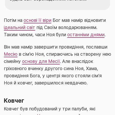
Потім на
основі її віри
Бог мав намір відновити
ідеальний світ
під Своїм володарюванням.
Таким чином, часи Ноя були
останніми днями
.
Він мав намір завершити провидіння, пославши
Месію
в сім’ю Ноя, спираючись на створену нею
сімейну
основу для Месії
. Але внаслідок
гріховного вчинку другого сина Ноя, Хама,
провидіння Бога, у центрі якого стояли сім’я
Ноя й ковчег, завершилося невдачею.
Ковчег
Ковчег був побудований у три палуби, які