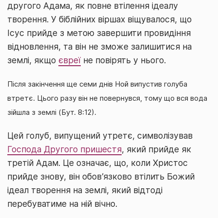
другого Адама, як повне втілення ідеалу
творення. У біблійних віршах віщувалося, що
Ісус прийде з метою завершити провидіння
відновлення, та він не зможе залишитися на
землі, якщо
євреї
не повірять у нього.
Після закінчення ще семи днів Ной випустив голуба
втретє. Цього разу він не повернувся, тому що вся вода
зійшла з землі (Бут. 8:12).
Цей голуб, випущений утретє, символізував
Господа Другого пришестя
, який прийде як
третій Адам. Це означає, що, коли Христос
прийде знову, він обов’язково втілить Божий
ідеал творення на землі, який відтоді
перебуватиме на ній вічно.