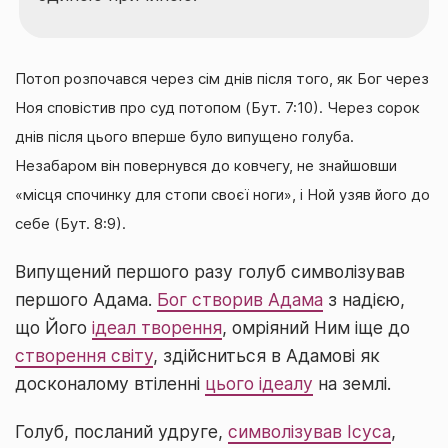
Потоп розпочався через сім днів після того, як Бог через
Ноя сповістив про суд потопом (Бут. 7:10). Через сорок
днів після цього вперше було випущено голуба.
Незабаром він повернувся до ковчегу, не знайшовши
«місця спочинку для стопи своєї ноги», і Ной узяв його до
себе (Бут. 8:9).
Випущений першого разу голуб символізував
першого Адама.
Бог створив Адама
з надією,
що Його
ідеал творення
, омріяний Ним іще до
створення світу
, здійсниться в Адамові як
досконалому втіленні
цього ідеалу
на землі.
Голуб, посланий удруге,
символізував Ісуса
,