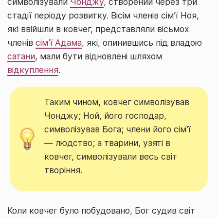
символізували
Чонджу
, створений через три
стадії періоду розвитку. Вісім членів сім’ї Ноя,
які ввійшли в ковчег, представляли вісьмох
членів
сім’ї Адама
, які, опинившись під владою
сатани
, мали бути відновлені шляхом
відкуплення
.
Таким чином, ковчег символізував
Чонджу; Ной, його господар,
символізував Бога; члени його сім’ї
— людство; а тварини, узяті в
ковчег, символізували весь світ
творіння.
Коли ковчег було побудовано, Бог судив світ