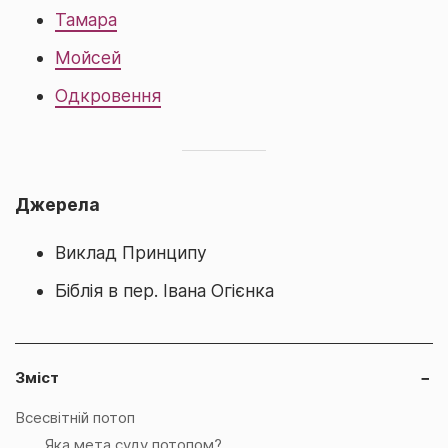
Тамара
Мойсей
Одкровення
Джерела
Виклад Принципу
Біблія в пер. Івана Огієнка
Зміст
−
Всесвітній потоп
Яка мета суду потопом?