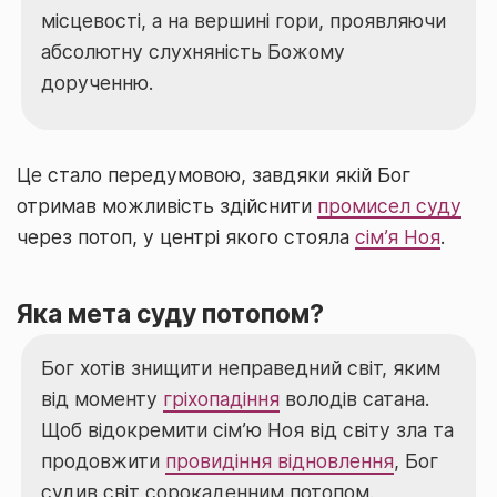
місцевості, а на вершині гори, проявляючи
абсолютну слухняність Божому
дорученню.
Це стало передумовою, завдяки якій Бог
отримав можливість здійснити
промисел суду
через потоп, у центрі якого стояла
сім’я Ноя
.
Яка мета суду потопом?
Бог хотів знищити неправедний світ, яким
від моменту
гріхопадіння
володів сатана.
Щоб відокремити сім’ю Ноя від світу зла та
продовжити
провидіння відновлення
, Бог
судив світ сорокаденним потопом.